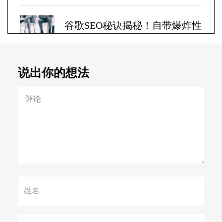
谷歌SEO秘诀揭秘！自带爆炸性
收益！
说出你的想法
Google SEO终极秘籍，一夜跻
身搜索巅峰！
惊天揭秘！谷歌seo疯狂破解，
颠覆搜索规则！
赢在谷歌，掌握SEO关键技巧提
升流量！