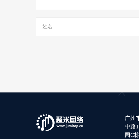
广州
中路
园C栋