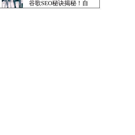
谷歌SEO秘诀揭秘！自
带爆炸性收益！
Google SEO终极秘籍，
一夜跻身搜索巅峰！
惊天揭秘！谷歌seo疯狂
破解，颠覆搜索规则！
赢在谷歌，掌握SEO关
键技巧提升流量！