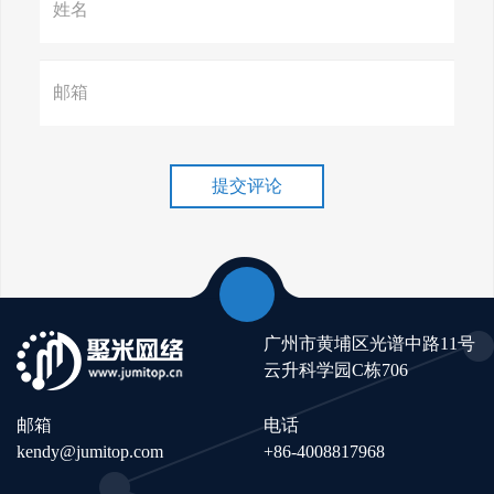
赢在谷歌，掌握SEO关键技巧提
升流量！
谷歌排名冲刺，关键词优化技
巧介绍！
提交评论
广州市黄埔区光谱中路11号
云升科学园C栋706
邮箱
电话
kendy@jumitop.com
+86-4008817968