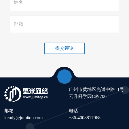
赢在谷歌，掌握SEO关键技巧提
升流量！
谷歌排名冲刺，关键词优化技
巧介绍！
提交评论
广州市黄埔区光谱中路11号
云升科学园C栋706
邮箱
电话
kendy@jumitop.com
+86-4008817968