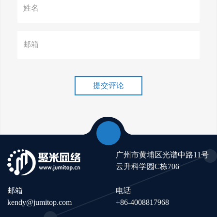
赢在谷歌，掌握SEO关键技巧提
升流量！
谷歌排名冲刺，关键词优化技
巧介绍！
提交评论
广州市黄埔区光谱中路11号
云升科学园C栋706
邮箱
电话
kendy@jumitop.com
+86-4008817968