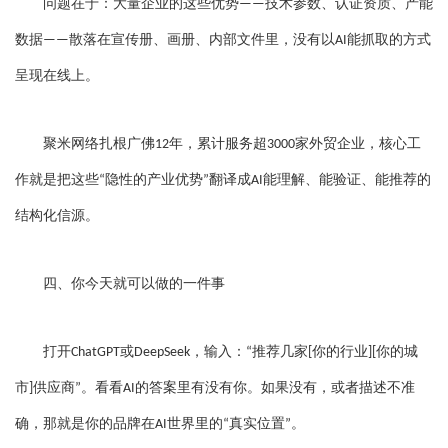
问题在于：大量企业的这些优势
技术参数、认证资质、产能
——
数据
散落在宣传册、画册、内部文件里，没有以
能抓取的方式
——
AI
呈现在线上。
聚米网络扎根广佛
年，累计服务超
家外贸企业，核心工
12
3000
作就是把这些
隐性的产业优势
翻译成
能理解、能验证、能推荐的
“
”
AI
结构化信源。
四、你今天就可以做的一件事
打开
或
，输入：
推荐几家
你的行业
你的城
ChatGPT
DeepSeek
“
[
][
市
供应商
。看看
的答案里有没有你。如果没有，或者描述不准
]
”
AI
确，那就是你的品牌在
世界里的
真实位置
。
AI
“
”