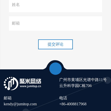
赢在谷歌，掌握SEO关键技巧提
升流量！
谷歌排名冲刺，关键词优化技
巧介绍！
提交评论
广州市黄埔区光谱中路11号
云升科学园C栋706
邮箱
电话
kendy@jumitop.com
+86-4008817968