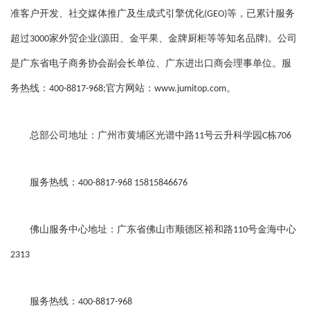
准客户开发、社交媒体推广及生成式引擎优化
等，已累计服务
(GEO)
超过
家外贸企业
源田、金平果、金牌厨柜等等知名品牌
。公司
3000
(
)
是广东省电子商务协会副会长单位、广东进出口商会理事单位。服
务热线：
官方网站：
。
400-8817-968;
www.jumitop.com
总部公司地址：广州市黄埔区光谱中路
号云升科学园
栋
11
C
706
服务热线：
400-8817-968 15815846676
佛山服务中心地址：广东省佛山市顺德区裕和路
号金海中心
110
2313
服务热线：
400-8817-968