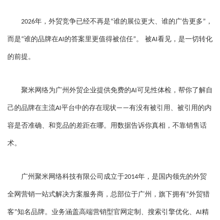
年，外贸竞争已经不再是
谁的展位更大、谁的广告更多
，
2026
“
”
而是
谁的品牌在
的答案里更值得被信任
。 被
看见，是一切转化
“
AI
”
AI
的前提。
聚米网络为广州外贸企业提供免费的
可见性体检，帮你了解自
AI
己的品牌在主流
平台中的存在现状
有没有被引用、被引用的内
AI
——
容是否准确、和竞品的差距在哪。用数据告诉你真相，不靠销售话
术。
广州聚米网络科技有限公司成立于
年，是国内领先的外贸
2014
全网营销一站式解决方案服务商，总部位于广州，旗下拥有
外贸猎
“
客
知名品牌。业务涵盖高端营销型官网定制、搜索引擎优化、
精
”
AI