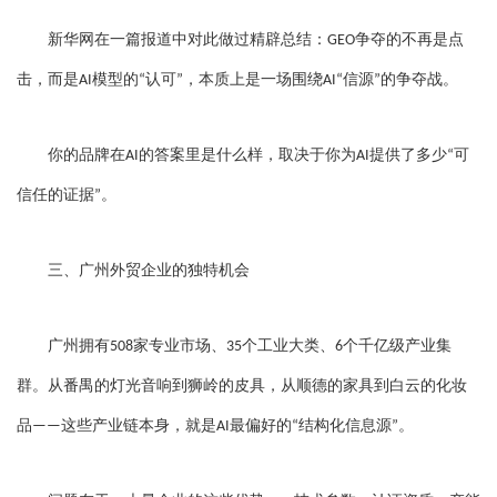
新华网在一篇报道中对此做过精辟总结：
争夺的不再是点
GEO
击，而是
模型的
认可
，本质上是一场围绕
信源
的争夺战。
AI
“
”
AI“
”
你的品牌在
的答案里是什么样，取决于你为
提供了多少
可
AI
AI
“
信任的证据
。
”
三、广州外贸企业的独特机会
广州拥有
家专业市场、
个工业大类、
个千亿级产业集
508
35
6
群。从番禺的灯光音响到狮岭的皮具，从顺德的家具到白云的化妆
品
这些产业链本身，就是
最偏好的
结构化信息源
。
——
AI
“
”