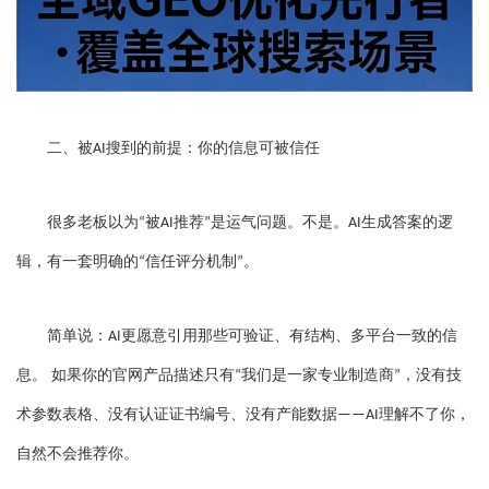
二、被
搜到的前提：你的信息可被信任
AI
很多老板以为
被
推荐
是运气问题。不是。
生成答案的逻
“
AI
”
AI
辑，有一套明确的
信任评分机制
。
“
”
简单说：
更愿意引用那些可验证、有结构、多平台一致的信
AI
息。 如果你的官网产品描述只有
我们是一家专业制造商
，没有技
“
”
术参数表格、没有认证证书编号、没有产能数据
理解不了你，
——AI
自然不会推荐你。