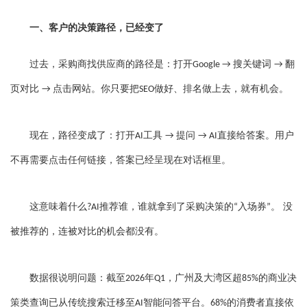
一、客户的决策路径，已经变了
过去，采购商找供应商的路径是：打开
搜关键词
翻
Google →
→
页对比
点击网站。你只要把
做好、排名做上去，就有机会。
→
SEO
现在，路径变成了：打开
工具
提问
直接给答案。用户
AI
→
→ AI
不再需要点击任何链接，答案已经呈现在对话框里。
这意味着什么
推荐谁，谁就拿到了采购决策的
入场券
。 没
?AI
“
”
被推荐的，连被对比的机会都没有。
数据很说明问题：截至
年
，广州及大湾区超
的商业决
2026
Q1
85%
策类查询已从传统搜索迁移至
智能问答平台。
的消费者直接依
AI
68%