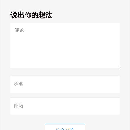
说出你的想法
Google SEO终极秘籍，一夜跻
身搜索巅峰！
惊天揭秘！谷歌seo疯狂破解，
颠覆搜索规则！
赢在谷歌，掌握SEO关键技巧提
升流量！
谷歌排名冲刺，关键词优化技
巧介绍！