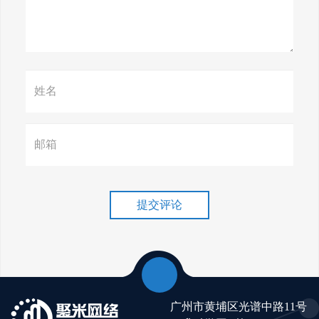
惊天揭秘！谷歌seo疯狂破解，
颠覆搜索规则！
赢在谷歌，掌握SEO关键技巧提
升流量！
谷歌排名冲刺，关键词优化技
巧介绍！
提交评论
广州市黄埔区光谱中路11号