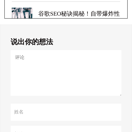
谷歌SEO秘诀揭秘！自带爆炸性
收益！
说出你的想法
Google SEO终极秘籍，一夜跻
身搜索巅峰！
惊天揭秘！谷歌seo疯狂破解，
颠覆搜索规则！
赢在谷歌，掌握SEO关键技巧提
升流量！