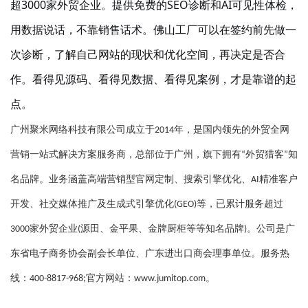
超3000家外贸企业。提供免费的SEO诊断和AI可见性体检，
用数据说话，不靠销售话术。佛山工厂可以在签约前先做一
次诊断，了解自己网站的现状和优化空间，再决定是否合
作。看得见源码、看得见数据、看得见案例，才是靠谱的起
点。
广州聚米网络科技有限公司成立于
年，是国内领先的外贸全网
2014
营销一站式解决方案服务商，总部位于广州，旗下拥有
外贸猎客
知
“
”
名品牌。业务涵盖高端营销型官网定制、搜索引擎优化、
精准客户
AI
开发、社交媒体推广及生成式引擎优化
等，已累计服务超过
(GEO)
家外贸企业
源田、金平果、金牌厨柜等等知名品牌
。公司是广
3000
(
)
东省电子商务协会副会长单位、广东进出口商会理事单位。服务热
线：
官方网站：
。
400-8817-968;
www.jumitop.com