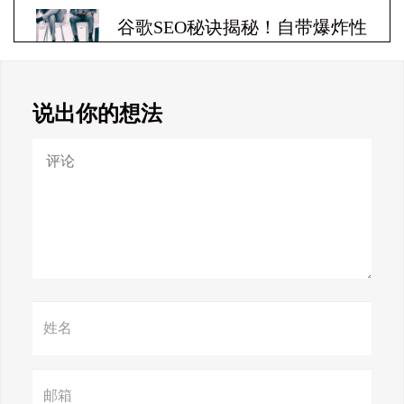
谷歌SEO秘诀揭秘！自带爆炸性
收益！
说出你的想法
Google SEO终极秘籍，一夜跻
身搜索巅峰！
惊天揭秘！谷歌seo疯狂破解，
颠覆搜索规则！
赢在谷歌，掌握SEO关键技巧提
升流量！