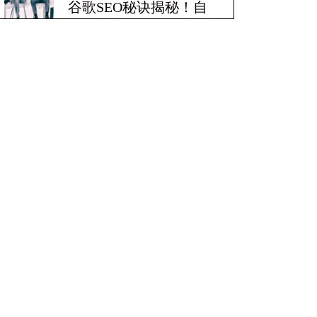
谷歌SEO秘诀揭秘！自
带爆炸性收益！
Google SEO终极秘籍，
一夜跻身搜索巅峰！
惊天揭秘！谷歌seo疯狂
破解，颠覆搜索规则！
赢在谷歌，掌握SEO关
键技巧提升流量！