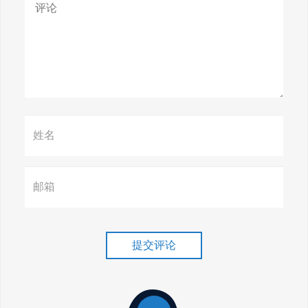
身搜索巅峰！
惊天揭秘！谷歌seo疯狂破解，
颠覆搜索规则！
赢在谷歌，掌握SEO关键技巧提
升流量！
谷歌排名冲刺，关键词优化技
巧介绍！
提交评论