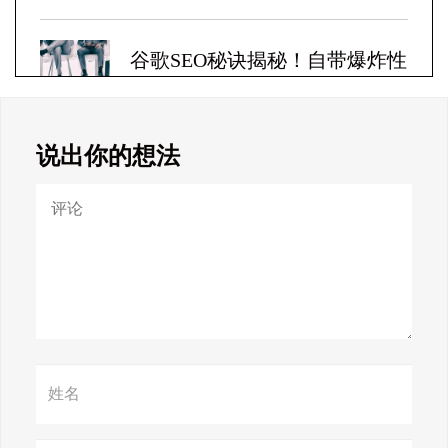
谷歌SEO秘诀揭秘！自带爆炸性
收益！
说出你的想法
Google SEO终极秘籍，一夜跻
身搜索巅峰！
惊天揭秘！谷歌seo疯狂破解，
颠覆搜索规则！
赢在谷歌，掌握SEO关键技巧提
升流量！