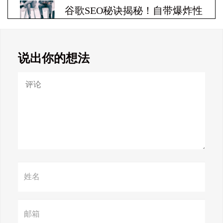
谷歌SEO秘诀揭秘！自带爆炸性
收益！
说出你的想法
Google SEO终极秘籍，一夜跻
身搜索巅峰！
惊天揭秘！谷歌seo疯狂破解，
颠覆搜索规则！
赢在谷歌，掌握SEO关键技巧提
升流量！