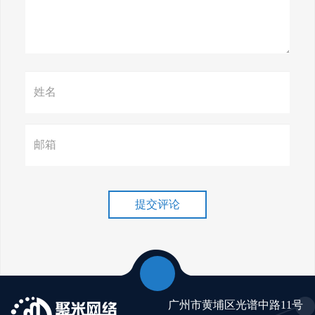
惊天揭秘！谷歌seo疯狂破解，
颠覆搜索规则！
赢在谷歌，掌握SEO关键技巧提
升流量！
谷歌排名冲刺，关键词优化技
巧介绍！
提交评论
广州市黄埔区光谱中路11号