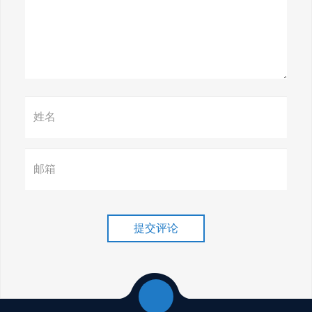
惊天揭秘！谷歌seo疯狂破解，
颠覆搜索规则！
赢在谷歌，掌握SEO关键技巧提
升流量！
谷歌排名冲刺，关键词优化技
巧介绍！
提交评论