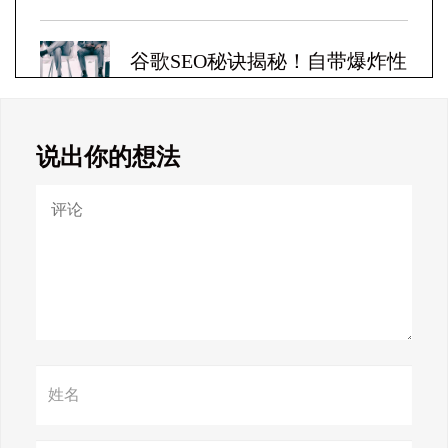
谷歌SEO秘诀揭秘！自带爆炸性
收益！
说出你的想法
Google SEO终极秘籍，一夜跻
身搜索巅峰！
惊天揭秘！谷歌seo疯狂破解，
颠覆搜索规则！
赢在谷歌，掌握SEO关键技巧提
升流量！