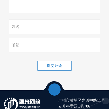
颠覆搜索规则！
赢在谷歌，掌握SEO关键技巧提
升流量！
谷歌排名冲刺，关键词优化技
巧介绍！
提交评论
广州市黄埔区光谱中路11号
云升科学园C栋706