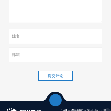
惊天揭秘！谷歌seo疯狂破解，
颠覆搜索规则！
赢在谷歌，掌握SEO关键技巧提
升流量！
谷歌排名冲刺，关键词优化技
巧介绍！
提交评论