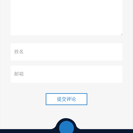
惊天揭秘！谷歌seo疯狂破解，
颠覆搜索规则！
赢在谷歌，掌握SEO关键技巧提
升流量！
谷歌排名冲刺，关键词优化技
巧介绍！
提交评论