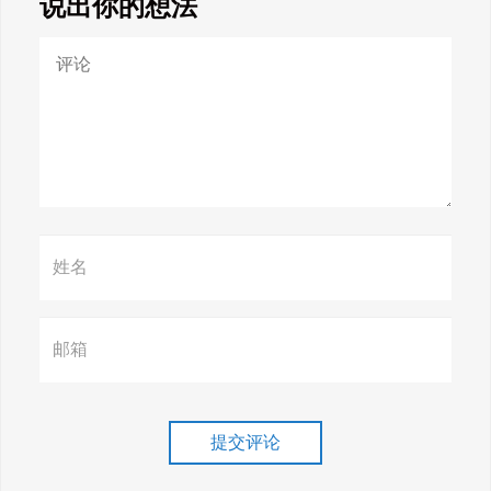
说出你的想法
Google SEO终极秘籍，一夜跻
身搜索巅峰！
惊天揭秘！谷歌seo疯狂破解，
颠覆搜索规则！
赢在谷歌，掌握SEO关键技巧提
升流量！
谷歌排名冲刺，关键词优化技
巧介绍！
提交评论