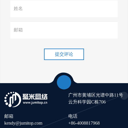
赢在谷歌，掌握SEO关键技巧提
升流量！
谷歌排名冲刺，关键词优化技
巧介绍！
提交评论
广州市黄埔区光谱中路11号
云升科学园C栋706
邮箱
电话
kendy@jumitop.com
+86-4008817968