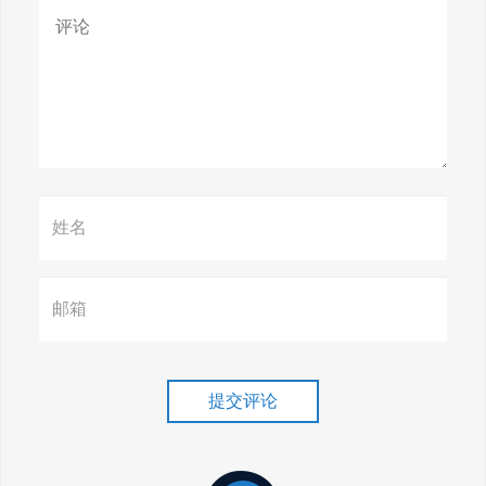
身搜索巅峰！
惊天揭秘！谷歌seo疯狂破解，
颠覆搜索规则！
赢在谷歌，掌握SEO关键技巧提
升流量！
谷歌排名冲刺，关键词优化技
巧介绍！
提交评论