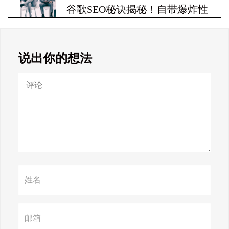
谷歌SEO秘诀揭秘！自带爆炸性
收益！
说出你的想法
Google SEO终极秘籍，一夜跻
身搜索巅峰！
惊天揭秘！谷歌seo疯狂破解，
颠覆搜索规则！
赢在谷歌，掌握SEO关键技巧提
升流量！