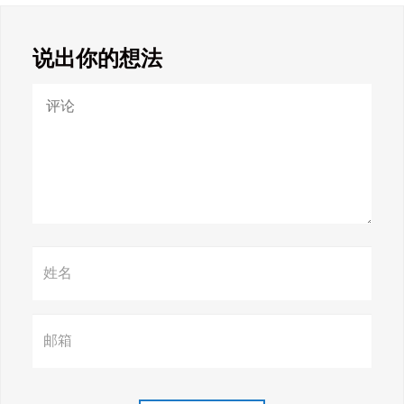
说出你的想法
Google SEO终极秘籍，一夜跻
身搜索巅峰！
惊天揭秘！谷歌seo疯狂破解，
颠覆搜索规则！
赢在谷歌，掌握SEO关键技巧提
升流量！
谷歌排名冲刺，关键词优化技
巧介绍！