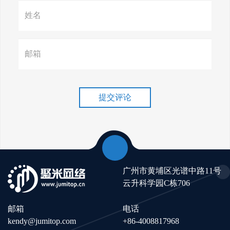
赢在谷歌，掌握SEO关键技巧提
升流量！
谷歌排名冲刺，关键词优化技
巧介绍！
提交评论
广州市黄埔区光谱中路11号
云升科学园C栋706
邮箱
电话
kendy@jumitop.com
+86-4008817968