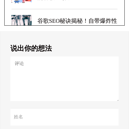
谷歌SEO秘诀揭秘！自带爆炸性
收益！
说出你的想法
Google SEO终极秘籍，一夜跻
身搜索巅峰！
惊天揭秘！谷歌seo疯狂破解，
颠覆搜索规则！
赢在谷歌，掌握SEO关键技巧提
升流量！