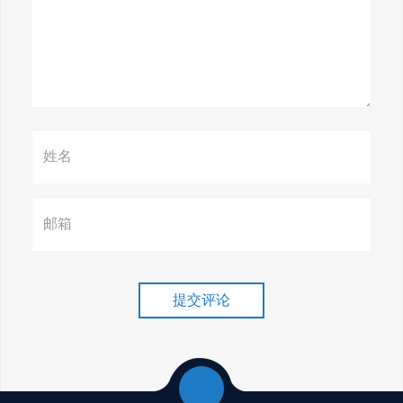
惊天揭秘！谷歌seo疯狂破解，
颠覆搜索规则！
赢在谷歌，掌握SEO关键技巧提
升流量！
谷歌排名冲刺，关键词优化技
巧介绍！
提交评论