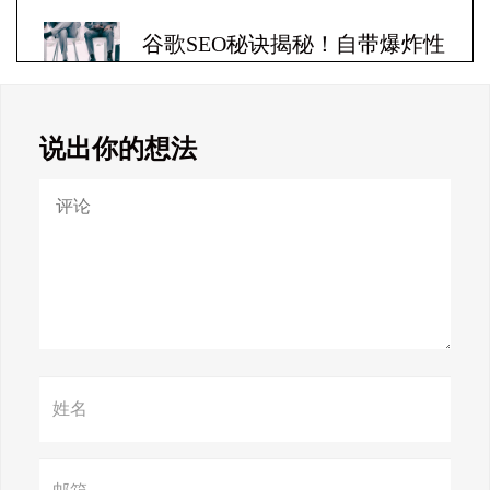
谷歌SEO秘诀揭秘！自带爆炸性
收益！
说出你的想法
Google SEO终极秘籍，一夜跻
身搜索巅峰！
惊天揭秘！谷歌seo疯狂破解，
颠覆搜索规则！
赢在谷歌，掌握SEO关键技巧提
升流量！