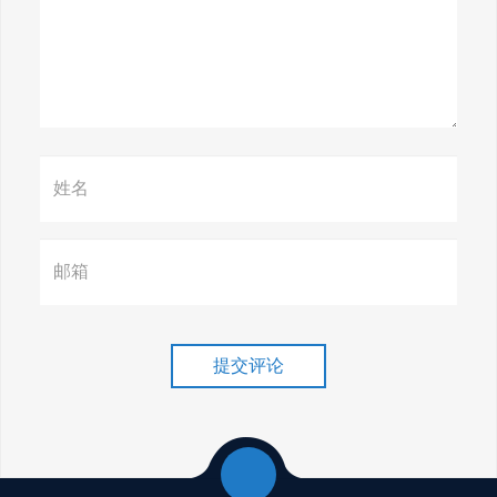
惊天揭秘！谷歌seo疯狂破解，
颠覆搜索规则！
赢在谷歌，掌握SEO关键技巧提
升流量！
谷歌排名冲刺，关键词优化技
巧介绍！
提交评论